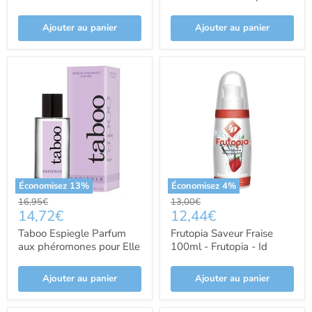
Secretplay Cosmetic -
Pharma - Cobeco
Secret Play
Ajouter au panier
Ajouter au panier
Économisez
13
%
Économisez
4
%
Prix
Prix
16,95€
13,00€
Prix
Prix
14,72€
12,44€
d'origine
d'origine
actuel
actuel
Taboo Espiegle Parfum
Frutopia Saveur Fraise
aux phéromones pour Elle
100ml - Frutopia - Id
- Ruf Parfums
Ajouter au panier
Ajouter au panier