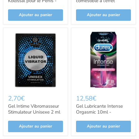
Kolossal pour le Pénis -
comestible à l'effet
Ruf
chauffant - Fraise 100 ml
- Luxuria
Ajouter au panier
Ajouter au panier
2,70€
12,58€
Gel Intime Vibromasseur
Gel Lubricante Intense
Stimulateur Unisexe 2 ml
Orgasmic 10ml -
- Secretplay Cosmetic -
Lubrifiants - Durex
Secret Play
Ajouter au panier
Ajouter au panier