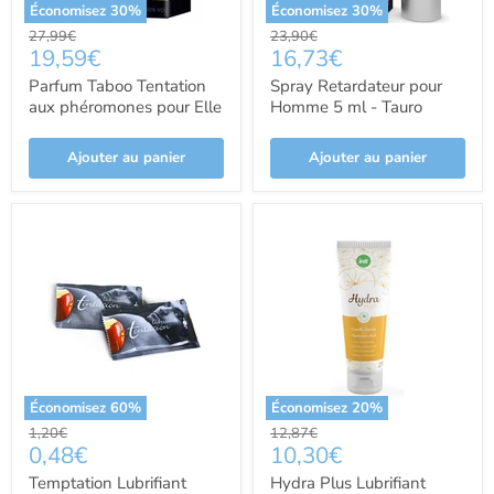
Économisez
30
%
Économisez
30
%
Prix
Prix
27,99€
23,90€
Prix
Prix
19,59€
16,73€
d'origine
d'origine
actuel
actuel
Parfum Taboo Tentation
Spray Retardateur pour
aux phéromones pour Elle
Homme 5 ml - Tauro
50ml - Ruf Parfums
Ajouter au panier
Ajouter au panier
Économisez
60
%
Économisez
20
%
Prix
Prix
1,20€
12,87€
Prix
Prix
0,48€
10,30€
d'origine
d'origine
actuel
actuel
Temptation Lubrifiant
Hydra Plus Lubrifiant