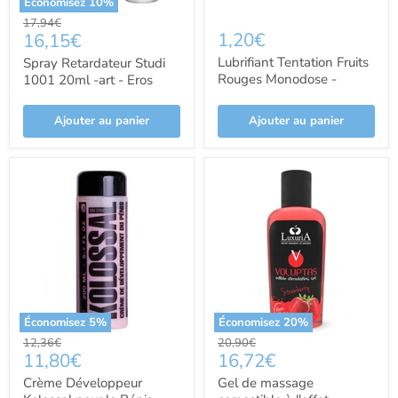
Économisez
10
%
Prix
17,94€
Prix
1,20€
16,15€
d'origine
actuel
Lubrifiant Tentation Fruits
Spray Retardateur Studi
Rouges Monodose -
1001 20ml -art - Eros
Tentaciones
Ajouter au panier
Ajouter au panier
Économisez
5
%
Économisez
20
%
Prix
Prix
12,36€
20,90€
Prix
Prix
11,80€
16,72€
d'origine
d'origine
actuel
actuel
Crème Développeur
Gel de massage