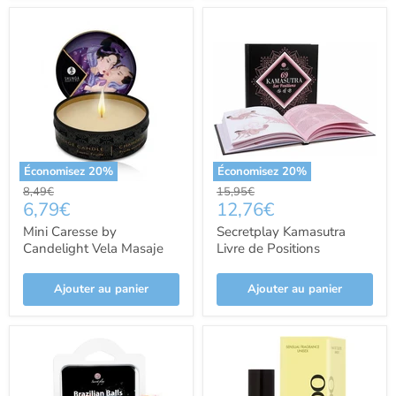
Économisez
20
%
Économisez
20
%
Prix
Prix
8,49€
15,95€
Prix
Prix
6,79€
12,76€
d'origine
d'origine
actuel
actuel
Mini Caresse by
Secretplay Kamasutra
Candelight Vela Masaje
Livre de Positions
Fruits Exotiques 30ml -
Sexuelles - Secret Play
Bougies - Shunga
Ajouter au panier
Ajouter au panier