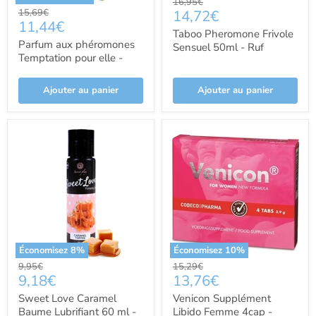
Prix
16,95€
Prix
Prix
15,69€
14,72€
d'origine
Prix
11,44€
d'origine
actuel
Taboo Pheromone Frivole
actuel
Parfum aux phéromones
Sensuel 50ml - Ruf
Temptation pour elle -
Parfums
Tentaciones
Ajouter au panier
Ajouter au panier
Économisez
8
%
Économisez
10
%
Prix
Prix
9,95€
15,29€
Prix
Prix
9,18€
13,76€
d'origine
d'origine
actuel
actuel
Sweet Love Caramel
Venicon Supplément
Baume Lubrifiant 60 ml -
Libido Femme 4cap -