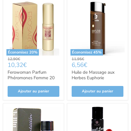
Économisez
20
%
Économisez
45
%
Prix
Prix
12,90€
11,95€
Prix
Prix
10,32€
6,56€
d'origine
d'origine
actuel
actuel
Ferowoman Parfum
Huile de Massage aux
Phéromones Femme 20
Herbes Euphorie
ml -art - Eros
Aphrodisiaque 75 ml -
Swede
Ajouter au panier
Ajouter au panier