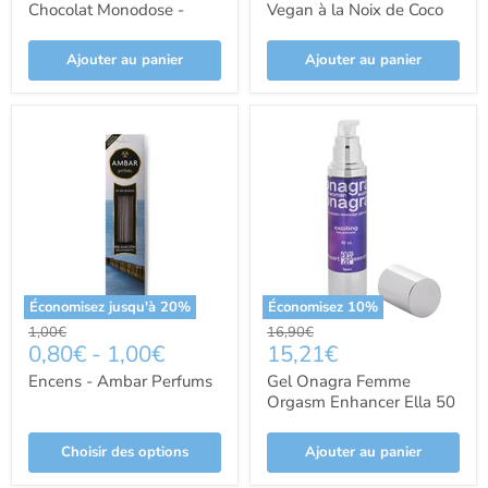
Chocolat Monodose -
Vegan à la Noix de Coco
Tentaciones
100 ml - Intt
Ajouter au panier
Ajouter au panier
Économisez jusqu'à
20
%
Économisez
10
%
Prix
Prix
1,00€
16,90€
Prix
0,80€
-
1,00€
15,21€
d'origine
d'origine
actuel
Encens - Ambar Perfums
Gel Onagra Femme
Orgasm Enhancer Ella 50
Cc -art - Eros
Choisir des options
Ajouter au panier