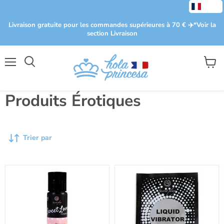
Livraison gratuite pour les commandes supérieures à 70 € ✈️​ *Voir la
section Livraison
Menu
Voir
le
panier
Produits Érotiques
Trier par