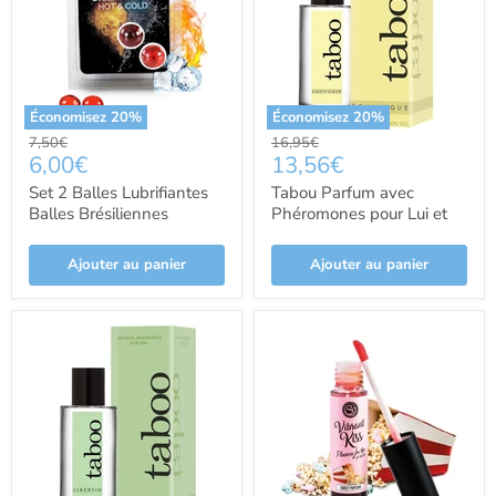
Économisez
20
%
Économisez
20
%
Prix
Prix
7,50€
16,95€
Prix
Prix
6,00€
13,56€
d'origine
d'origine
actuel
actuel
Set 2 Balles Lubrifiantes
Tabou Parfum avec
Balles Brésiliennes
Phéromones pour Lui et
Chaleur & Froid -
Elle - Ruf Parfums
Secretplay Cosmetic -
Ajouter au panier
Ajouter au panier
Secret Play