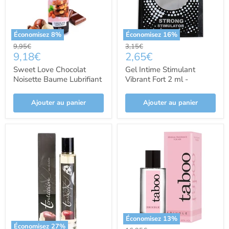
Économisez
8
%
Économisez
16
%
Prix
Prix
9,95€
3,15€
Prix
Prix
9,18€
2,65€
d'origine
d'origine
actuel
actuel
Sweet Love Chocolat
Gel Intime Stimulant
Noisette Baume Lubrifiant
Vibrant Fort 2 ml -
60 ml - Secretplay
Secretplay Cosmetic -
Cosmetic - Secret Play
Secret Play
Ajouter au panier
Ajouter au panier
Économisez
13
%
Économisez
27
%