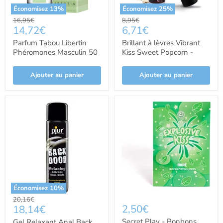
Économisez
13
%
Économisez
25
%
Prix
Prix
16,95€
8,95€
Prix
Prix
14,72€
6,71€
d'origine
d'origine
actuel
actuel
Parfum Tabou Libertin
Brillant à lèvres Vibrant
Phéromones Masculin 50
Kiss Sweet Popcorn -
ml - Ruf Parfums
Secretplay Cosmetic -
Secret Play
Ajouter au panier
Ajouter au panier
Économisez
10
%
Prix
20,16€
Prix
2,50€
18,14€
d'origine
actuel
Secret Play - Bonbons
Gel Relaxant Anal Back