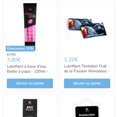
Économisez
20
%
Prix
9,75€
Prix
1,20€
7,80€
d'origine
actuel
Lubrifiant Tentation Fruit
Lubrifiant à base d'eau
de la Passion Monodose -
Barbe à papa - 100ml -
Tentaciones
Intt
Ajouter au panier
Ajouter au panier