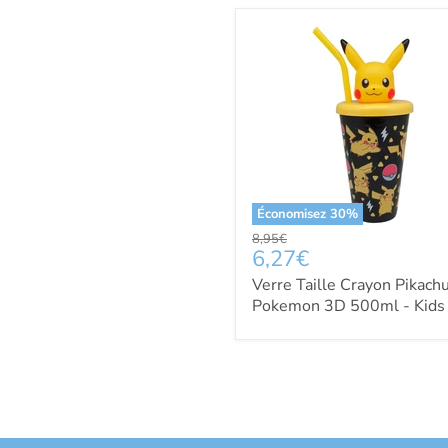
Économisez
30
%
Prix
8,95€
Prix
6,27€
d'origine
actuel
Verre Taille Crayon Pikach
Pokemon 3D 500ml - Kids
Licensing