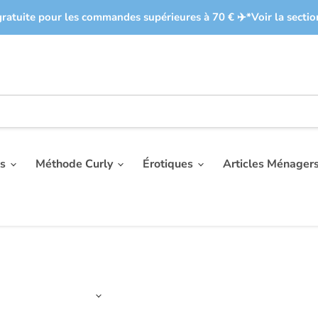
gratuite pour les commandes supérieures à 70 € ✈️​ *Voir la sectio
es
Méthode Curly
Érotiques
Articles Ménager