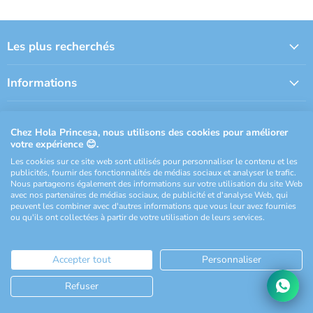
Les plus recherchés
Informations
À propos de Hola Princesa
Chez Hola Princesa, nous utilisons des cookies pour améliorer
votre expérience 😊.
Suivez-nous
Les cookies sur ce site web sont utilisés pour personnaliser le contenu et les
publicités, fournir des fonctionnalités de médias sociaux et analyser le trafic.
Email
Trouvez-
Trouvez-
Trouvez-
Trouvez-
Nous partageons également des informations sur votre utilisation du site Web
avec nos partenaires de médias sociaux, de publicité et d'analyse Web, qui
Hola
nous
nous
nous
nous
peuvent les combiner avec d'autres informations que vous leur avez fournies
Princesa
sur
sur
sur
sur
ou qu'ils ont collectées à partir de votre utilisation de leurs services.
Francia
Facebook
Instagram
TikTok
YouTube
Conditions d'utilisation
Politique de confidentialité
Cookies
Accepter tout
Personnaliser
Droits d'auteur © 2026 Hola Princesa Francia.
Commerce électronique propulsé par Shopify
Refuser