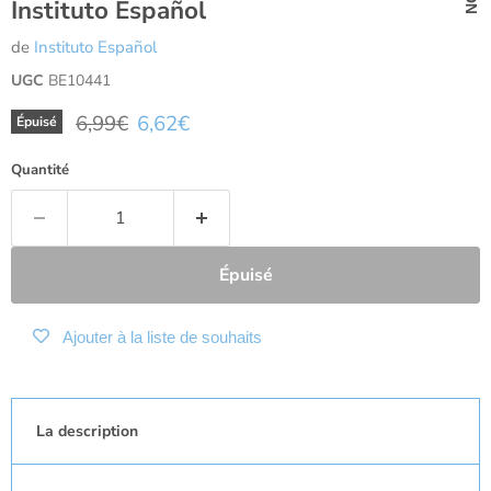
Instituto Español
de
Instituto Español
UGC
BE10441
Prix d'origine
Prix actuel
6,99€
6,62€
Épuisé
Quantité
Épuisé
Ajouter à la liste de souhaits
La description