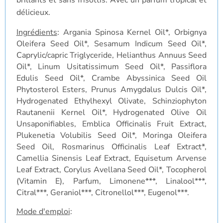
délicieux.
Ingrédients
:
Argania Spinosa Kernel Oil*, Orbignya
Oleifera Seed Oil*, Sesamum Indicum Seed Oil*,
Caprylic/capric Triglyceride, Helianthus Annuus Seed
Oil*, Linum Usitatissimum Seed Oil*, Passiflora
Edulis Seed Oil*, Crambe Abyssinica Seed Oil
Phytosterol Esters, Prunus Amygdalus Dulcis Oil*,
Hydrogenated Ethylhexyl Olivate, Schinziophyton
Rautanenii Kernel Oil*, Hydrogenated Olive Oil
Unsaponifiables, Emblica Officinalis Fruit Extract,
Plukenetia Volubilis Seed Oil*, Moringa Oleifera
Seed Oil, Rosmarinus Officinalis Leaf Extract*,
Camellia Sinensis Leaf Extract, Equisetum Arvense
Leaf Extract, Corylus Avellana Seed Oil*, Tocopherol
(Vitamin E), Parfum, Limonene***, Linalool***,
Citral***, Geraniol***, Citronellol***, Eugenol***.
Mode d'emploi
: