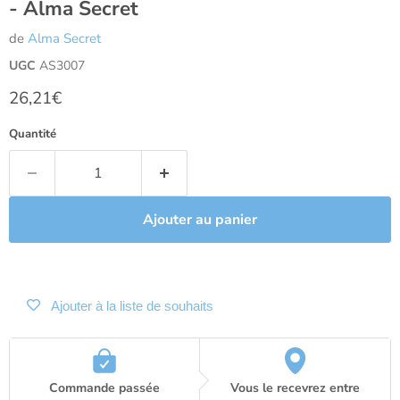
- Alma Secret
de
Alma Secret
UGC
AS3007
Prix actuel
26,21€
Quantité
Ajouter au panier
Ajouter à la liste de souhaits
Commande passée
Vous le recevrez entre