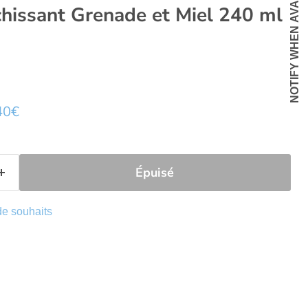
NOTIFY WHEN AVAILABLE
chissant Grenade et Miel 240 ml
e
 actuel
40€
Épuisé
 de souhaits