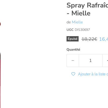
Spray Rafraî
- Mielle
de
Mielle
UGC
DIS30697
Prix d'origin
Prix
18,22€
16,
Épuisé
Quantité
Ajouter à la liste