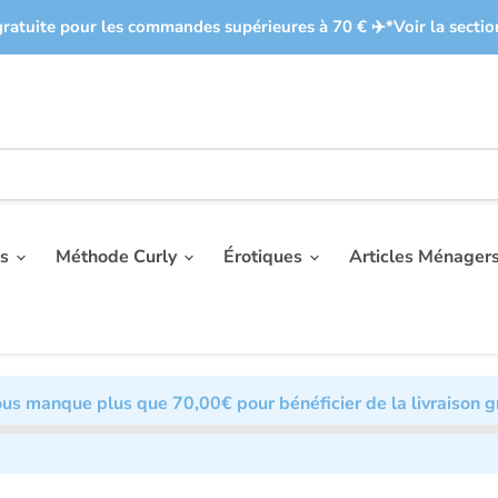
gratuite pour les commandes supérieures à 70 € ✈️​ *Voir la sectio
es
Méthode Curly
Érotiques
Articles Ménager
vous manque plus que
70,00€
pour bénéficier de la livraison g